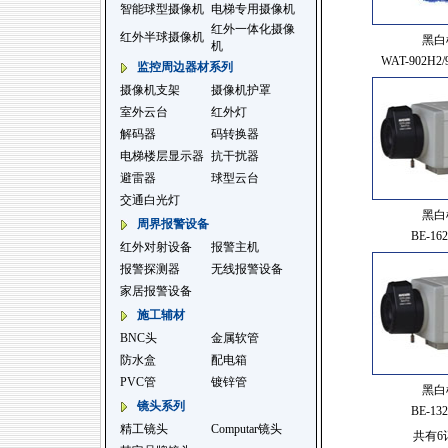
智能球型摄像机
电梯专用摄像机
红外一体化摄像
红外半球摄像机
黑白
机
WAT-902H2/
监控周边器材系列
摄像机支架
摄像机护罩
室外云台
红外灯
解码器
码转换器
电梯楼层显示器
抗干扰器
避雷器
球型云台
交通白光灯
黑白
周界报警设备
BE-16
红外对射设备
报警主机
报警探测器
无线报警设备
家居报警设备
施工辅材
BNC头
金属软管
防水盒
配电箱
PVC管
镀锌管
黑白
镜头系列
BE-13
精工镜头
Computar镜头
共有6