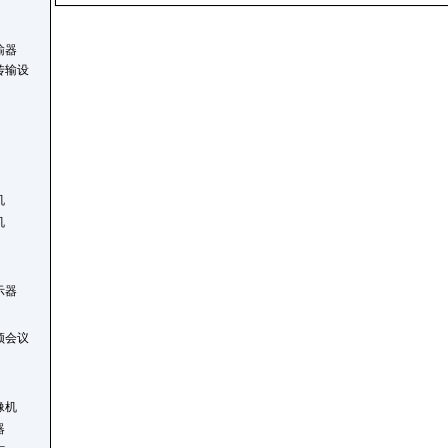
输器
传输设
机
机
示器
频会议
像机
器