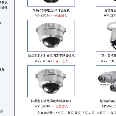
摄像机
化摄像
简易彩转黑固定半球摄像机
彩转黑
WV-CF354
>> 点击进入
WV-CF3
罩
防暴型简易彩转黑固定半球摄像机
室内高清
WV-CW334
>> 点击进入
WV-CS58
设备
防暴型彩转黑固定半球摄像机
超高清智能
WV-CW364
>> 点击进入
CP500/CP
r镜头
共有40记录，分7页，
首页
前页
下页
末页
,当前页2，每