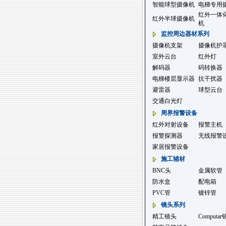
智能球型摄像机
电梯专用
红外一体
红外半球摄像机
机
监控周边器材系列
摄像机支架
摄像机护
室外云台
红外灯
解码器
码转换器
电梯楼层显示器
抗干扰器
避雷器
球型云台
交通白光灯
周界报警设备
红外对射设备
报警主机
报警探测器
无线报警
家居报警设备
施工辅材
BNC头
金属软管
防水盒
配电箱
PVC管
镀锌管
镜头系列
精工镜头
Computa