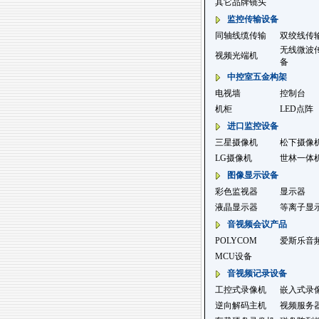
其它品牌镜头
监控传输设备
同轴线缆传输
双绞线传
无线微波
视频光端机
备
中控室五金构架
电视墙
控制台
机柜
LED点阵
进口监控设备
三星摄像机
松下摄像
LG摄像机
世林一体
图像显示设备
彩色监视器
显示器
液晶显示器
等离子显
音视频会议产品
POLYCOM
爱斯乐音
MCU设备
音视频记录设备
工控式录像机
嵌入式录
逆向解码主机
视频服务