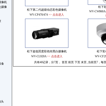
摄像机
化摄像
松下
松下第二代超级动态彩色摄像机
WV-CW860A
WV-CP470/474
>> 点击进入
罩
松下超低照度彩色转黑白摄像机
松下彩
WV-CL920A
>> 点击进入
WV-CF2
共有40记录，分7页，
首页
前页
下页 末页 ,当前页7，每
设备
r镜头