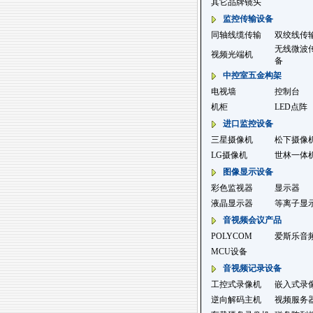
其它品牌镜头
监控传输设备
同轴线缆传输
双绞线传
无线微波
视频光端机
备
中控室五金构架
电视墙
控制台
机柜
LED点阵
进口监控设备
三星摄像机
松下摄像
LG摄像机
世林一体
图像显示设备
彩色监视器
显示器
液晶显示器
等离子显
音视频会议产品
POLYCOM
爱斯乐音
MCU设备
音视频记录设备
工控式录像机
嵌入式录
逆向解码主机
视频服务