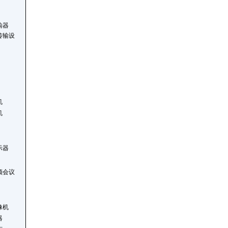
输器
传输设
机
机
示器
频会议
像机
器