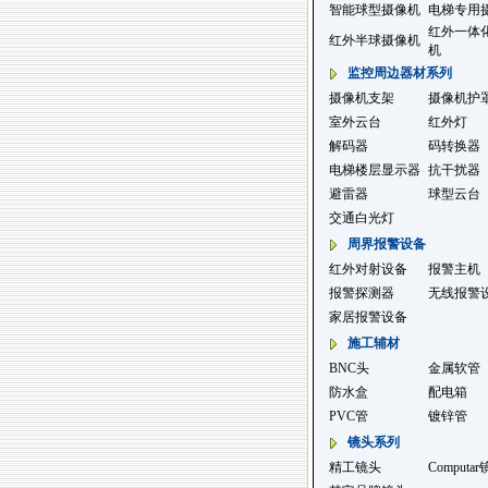
智能球型摄像机
电梯专用
红外一体
红外半球摄像机
机
监控周边器材系列
摄像机支架
摄像机护
室外云台
红外灯
解码器
码转换器
电梯楼层显示器
抗干扰器
避雷器
球型云台
交通白光灯
周界报警设备
红外对射设备
报警主机
报警探测器
无线报警
家居报警设备
施工辅材
BNC头
金属软管
防水盒
配电箱
PVC管
镀锌管
镜头系列
精工镜头
Computa